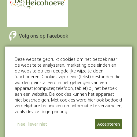
Volg ons op Facebook
Volg ons op Twitter
Deze website gebruikt cookies om het bezoek naar
de website te analyseren, marketing doeleinden en
Volg ons op Instagram
de website op een deugdelijke wijze te doen
functioneren. Cookies zijn kleine (tekst) bestanden die
Direct boeken
worden geïnstalleerd in het geheugen van een
Groepsaccommodatie
apparaat (computer, telefoon, tablet) bij het bezoek
aan een website. De cookies kunnen het apparaat
Camperplaats
niet beschadigen. Met cookies word hier ook bedoeld
Vakantiehuisjes (Tiny houses)
vergelijkbare technieken om informatie te verzamelen,
Vergaderlocatie
zoals device fingerprinting.
Pipowagen
Meer info
Nee, liever niet
Accepteren
Stalling