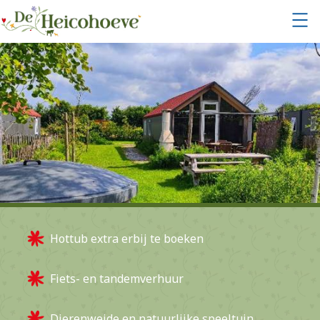
Hottub extra erbij te boeken
Fiets- en tandemverhuur
Dierenweide en natuurlijke speeltuin