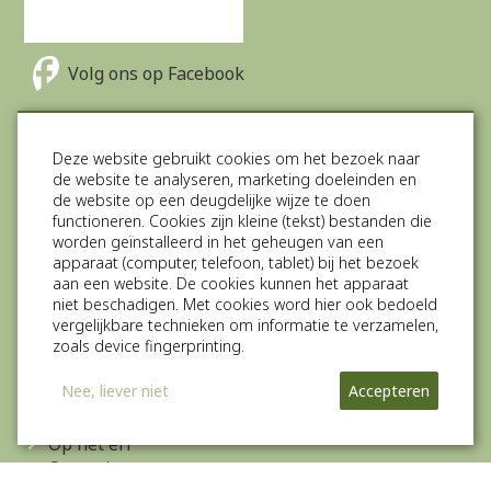
Volg ons op Facebook
Volg ons op Twitter
Deze website gebruikt cookies om het bezoek naar
de website te analyseren, marketing doeleinden en
Volg ons op Instagram
de website op een deugdelijke wijze te doen
functioneren. Cookies zijn kleine (tekst) bestanden die
Direct boeken
worden geïnstalleerd in het geheugen van een
Groepsaccommodatie
apparaat (computer, telefoon, tablet) bij het bezoek
aan een website. De cookies kunnen het apparaat
Camperplaats
niet beschadigen. Met cookies word hier ook bedoeld
Vakantiehuisjes (Tiny houses)
vergelijkbare technieken om informatie te verzamelen,
Vergaderlocatie
zoals device fingerprinting.
Pipowagen
Meer info
Nee, liever niet
Accepteren
Stalling
Op het erf
Omgeving