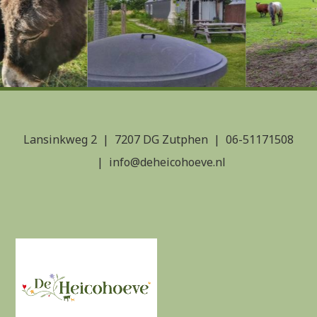
Lansinkweg 2
7207 DG Zutphen
06-51171508
info@deheicohoeve.nl