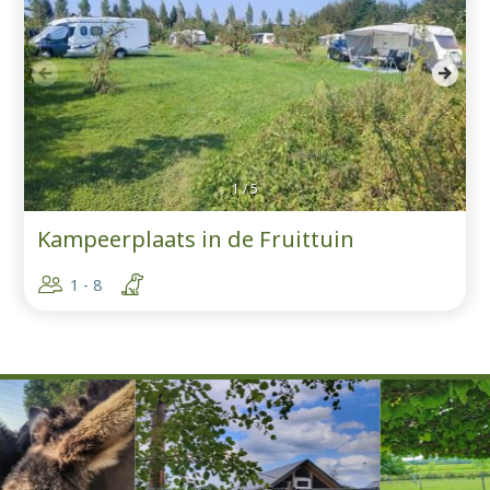
1
/
5
Kampeerplaats in de Fruittuin
1 - 8