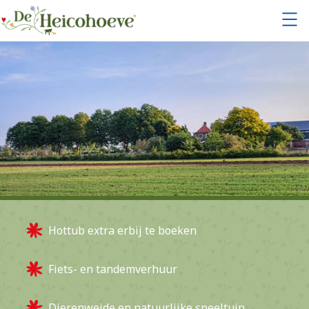
Hottub extra erbij te boeken
Fiets- en tandemverhuur
Dierenweide en natuurlijke speeltuin