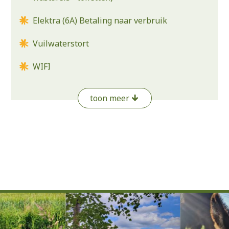
Elektra (6A) Betaling naar verbruik
Vuilwaterstort
WIFI
Watertappunt
toon meer
Toiletcassette
stortplaats
Buitendouche
Afwasplaats (outdoor)
Extra's