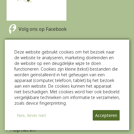
Volg ons op Facebook
Volg ons op Twitter
Deze website gebruikt cookies om het bezoek naar
de website te analyseren, marketing doeleinden en
Volg ons op Instagram
de website op een deugdelijke wijze te doen
functioneren. Cookies zijn kleine (tekst) bestanden die
Direct boeken
worden geïnstalleerd in het geheugen van een
Groepsaccommodatie
apparaat (computer, telefoon, tablet) bij het bezoek
aan een website. De cookies kunnen het apparaat
Camperplaats
niet beschadigen. Met cookies word hier ook bedoeld
Vakantiehuisjes (Tiny houses)
vergelijkbare technieken om informatie te verzamelen,
Vergaderlocatie
zoals device fingerprinting.
Pipowagen
Meer info
Nee, liever niet
Accepteren
Stalling
Op het erf