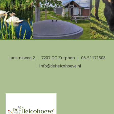
Fiets- en tandemverhuur
Slechtweeraccommodatie met Poolbiljart
Hondenspeelweide
Ontbijtservice
Hondenspeelweide
Lansinkweg 2
7207 DG Zutphen
06-51171508
info@deheicohoeve.nl